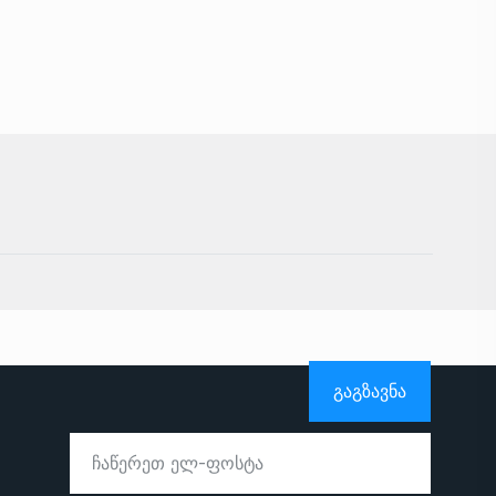
ᲒᲐᲒᲖᲐᲕᲜᲐ