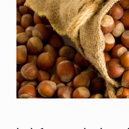
ოთარ შამუგია ბაქოში
6
მინისტერიალზე სიტყ
ᲔᲙᲝᲜᲝᲛᲘᲙᲐ
10/05/2022
გოგიტა თოდრაძე სა
სტატისტიკის ეროვნუ
7
სამსახურის…