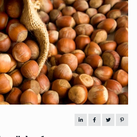
 გამართულ
ზურაბ აზარაშვილი:
ვით…
„სოციალურად დაუცველთა
11
დასაქმების პროგრამაში,…
ᲡᲐᲖᲝᲒᲐᲓᲝᲔᲑᲐ
13/05/2022
ქართველოს
ლი
აბაშის მუნიციპალიტეტი
12
ᲠᲔᲒᲘᲝᲜᲔᲑᲘ
13/05/2022