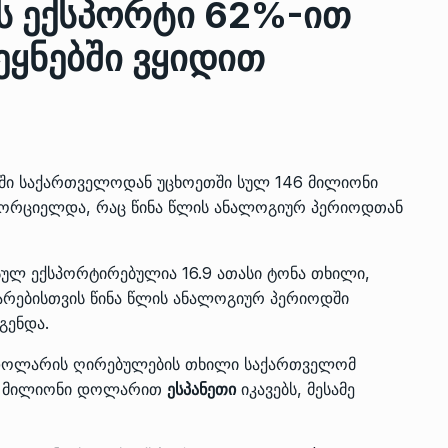
ს ექსპორტი 62%-ით
ეყნებში ვყიდით
ზის
მარაგი დღეისათვის გვაქვს
13
ორმა შუა
საკმარისზე მეტი, თუმცა…
ᲔᲙᲝᲜᲝᲛᲘᲙᲐ
13/05/2022
ერში საქართველოდან უცხოეთში სულ 146 მილიონი
პრემიერ-მინისტრი ირაკლი
ორციელდა, რაც წინა წლის ანალოგიურ პერიოდთან
ალიაშვილის
ღარიბაშვილი ოზურგეთის
14
ა
ტექნოპარკში სტარტაპერებს…
ᲒᲐᲜᲐᲗᲚᲔᲑᲐ
15/05/2022
სულ ექსპორტირებულია 16.9 ათასი ტონა თხილი,
არებისთვის წინა წლის ანალოგიურ პერიოდში
პრემიერ-მინისტრმა ირაკლი
გენდა.
ალიაშვილის
ღარიბაშვილმა ახლად
15
ნი დოლარის ღირებულების თხილი საქართველომ
ა
რეაბილიტირებული ოზურგეთი
20 მილიონი დოლარით
ესპანეთი
იკავებს, მესამე
ᲒᲐᲜᲐᲗᲚᲔᲑᲐ
15/05/2022