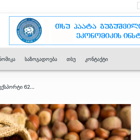
ნომიკა
Საზოგადოება
Თსუ
Კონტაქტი
/ საქართველოს თხილის ექსპორტი 62%-ით გაიზარდა – რომელ ქვეყნებში ვყიდით