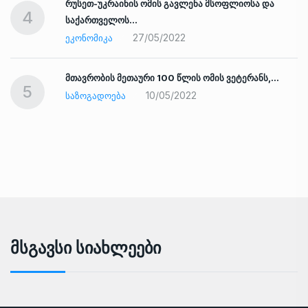
რუსეთ-უკრაინის ომის გავლენა მსოფლიოსა და
4
საქართველოს…
27/05/2022
ᲔᲙᲝᲜᲝᲛᲘᲙᲐ
ად
მთავრობის მეთაური 100 წლის ომის ვეტერანს,…
5
10/05/2022
ᲡᲐᲖᲝᲒᲐᲓᲝᲔᲑᲐ
Მსგავსი Სიახლეები