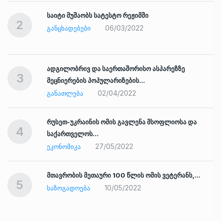
საიტი მუშაობს სატესტო რეჟიმში
2
06/03/2022
ᲒᲐᲜᲪᲮᲐᲓᲔᲑᲔᲑᲘ
ადგილობრივ და საერთაშორისო ასპარეზზე
3
მეცნიერების პოპულარიზების…
02/04/2022
ᲒᲐᲜᲐᲗᲚᲔᲑᲐ
რუსეთ-უკრაინის ომის გავლენა მსოფლიოსა და
4
საქართველოს…
27/05/2022
ᲔᲙᲝᲜᲝᲛᲘᲙᲐ
ად
მთავრობის მეთაური 100 წლის ომის ვეტერანს,…
5
10/05/2022
ᲡᲐᲖᲝᲒᲐᲓᲝᲔᲑᲐ