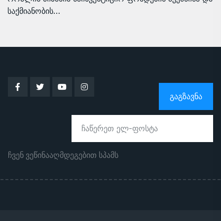
საქმიანობის…
ᲒᲐᲒᲖᲐᲕᲜᲐ
ჩვენ ვეწინააღმდეგებით სპამს