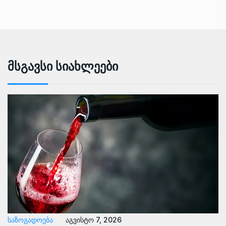
Მსგავსი Სიახლეები
ᲡᲐᲖᲝᲒᲐᲓᲝᲔᲑᲐ
აგვისტო 7, 2026