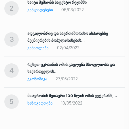
საიტი მუშაობს სატესტო რეჟიმში
2
06/03/2022
ᲒᲐᲜᲪᲮᲐᲓᲔᲑᲔᲑᲘ
ადგილობრივ და საერთაშორისო ასპარეზზე
3
მეცნიერების პოპულარიზების…
02/04/2022
ᲒᲐᲜᲐᲗᲚᲔᲑᲐ
რუსეთ-უკრაინის ომის გავლენა მსოფლიოსა და
4
საქართველოს…
27/05/2022
ᲔᲙᲝᲜᲝᲛᲘᲙᲐ
ად
მთავრობის მეთაური 100 წლის ომის ვეტერანს,…
5
10/05/2022
ᲡᲐᲖᲝᲒᲐᲓᲝᲔᲑᲐ