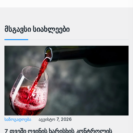
Მსგავსი Სიახლეები
ᲡᲐᲖᲝᲒᲐᲓᲝᲔᲑᲐ
აგვისტო 7, 2026
7 თვეში ღვინის ხარისხის კონტროლის