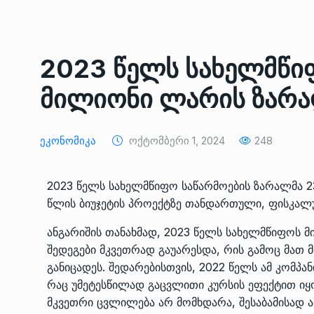
ᲔᲙᲝᲜᲝᲛᲘᲙᲐ
10/05/2022
საქართველოს რკინიგ
2023 წელს სახელმწი
გენერალურმა დირექტ
8
დერეფნის…
მილიონი ლარის ზარა
ᲔᲙᲝᲜᲝᲛᲘᲙᲐ
11/05/2022
Ეკონომიკა
Ოქტომბერი 1, 2024
248
თბილისის ზაქარია ფ
სახელობის ოპერისა დ
9
ბალეტის…
2023 წელს სახელმწიფო საწარმოების ზარალმა 23
ᲙᲣᲚᲢᲣᲠᲐ
13/05/2022
წლის ბიუჯეტის პროექტზე თანდართული, ფისკალუ
ანგარიშის თანახმად, 2023 წელს სახელმწიფოს მ
თბილისის ზაქარია ფ
შედეგები მკვეთრად გაუარესდა, რის გამოც მათ
სახელობის ოპერისა დ
10
განიცადეს. შედარებისთვის, 2022 წელს ამ კომპა
ბალეტის…
რაც უმეტესწილად გაცვლითი კურსის ეფექტით იყ
ᲙᲣᲚᲢᲣᲠᲐ
13/05/2022
მკვეთრი ცვლილება არ მომხდარა, შესაბამისად