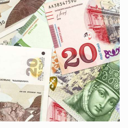
 გამართულ
ზურაბ აზარაშვილი:
ვით…
„სოციალურად დაუცველთა
11
დასაქმების პროგრამაში,…
ᲡᲐᲖᲝᲒᲐᲓᲝᲔᲑᲐ
13/05/2022
ქართველოს
ლი
აბაშის მუნიციპალიტეტი
12
ᲠᲔᲒᲘᲝᲜᲔᲑᲘ
13/05/2022