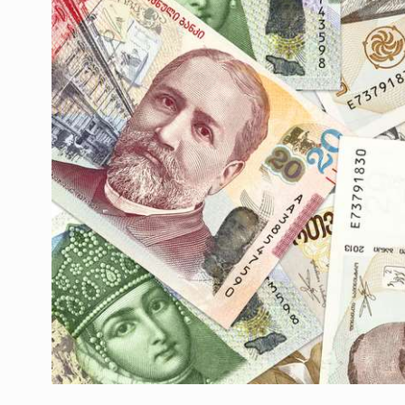
ოთარ შამუგია ბაქოში
6
მინისტერიალზე სიტყ
ᲔᲙᲝᲜᲝᲛᲘᲙᲐ
10/05/2022
გოგიტა თოდრაძე სა
სტატისტიკის ეროვნუ
7
სამსახურის…