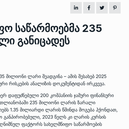
ზის
მარაგი დღეისათვის გვაქვს
ფო საწარმოებმა 235
13
ორმა შუა
საკმარისზე მეტი, თუმცა…
ლი განიცადეს
ᲔᲙᲝᲜᲝᲛᲘᲙᲐ
13/05/2022
პრემიერ-მინისტრი ირაკლი
ალიაშვილის
ღარიბაშვილი ოზურგეთის
14
ა
ტექნოპარკში სტარტაპერებს…
ᲒᲐᲜᲐᲗᲚᲔᲑᲐ
15/05/2022
5 მილიონი ლარი შეადგინა – ამის შესახებ 2025
რი რისკების ანალიზის დოკუმენტიდან ირკვევა.
პრემიერ-მინისტრმა ირაკლი
იერ დაფუძნებული 200 კომპანიის ჯამური ფინანსური
ალიაშვილის
ღარიბაშვილმა ახლად
15
 მთლიანობაში 235 მილიონი ლარის ზარალი
ა
რეაბილიტირებული ოზურგეთი
ნიებს 1.35 მილიარდი ლარის წმინდა მოგება ჰქონდათ,
ᲒᲐᲜᲐᲗᲚᲔᲑᲐ
15/05/2022
ო განპირობებული, 2023 წელს კი ლარის კურსის
 აღნიშნულ ფაქტორს სახელმწიფო საწარმოების