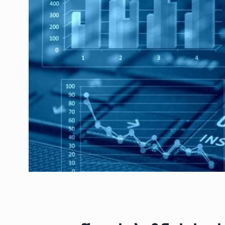
ოთარ შამუგია ბაქოში
6
მინისტერიალზე სიტყ
ᲔᲙᲝᲜᲝᲛᲘᲙᲐ
10/05/2022
გოგიტა თოდრაძე სა
სტატისტიკის ეროვნუ
7
სამსახურის…