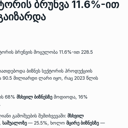
ქტორის ბრუნვა 11.6%-ით
გაიზარდა
ზის
მარაგი დღეისათვის გვაქვს
13
ორმა შუა
საკმარისზე მეტი, თუმცა…
ᲔᲙᲝᲜᲝᲛᲘᲙᲐ
13/05/2022
ქტორის ბრუნვის მოცულობა 11.6%-ით 228.5
პრემიერ-მინისტრი ირაკლი
ალიაშვილის
ღარიბაშვილი ოზურგეთის
14
ა
ტექნოპარკში სტარტაპერებს…
სიათდებოდა ბიზნეს სექტორის პროდუქციის
ᲒᲐᲜᲐᲗᲚᲔᲑᲐ
15/05/2022
ბა 90.5 მილიარდი ლარი იყო, რაც 2023 წლის
პრემიერ-მინისტრმა ირაკლი
ბის 68%
მსხვილ ბიზნესზე
მოდიოდა, 16%
ალიაშვილის
ღარიბაშვილმა ახლად
15
.
ა
რეაბილიტირებული ოზურგეთი
ᲒᲐᲜᲐᲗᲚᲔᲑᲐ
15/05/2022
იანი გამოშვების შემთხვევაში:
მსხვილ
,
საშუალოზე
— 25.5%, ხოლო
მცირე ბიზნესზე
—