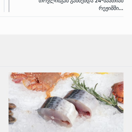
თოვლისგან გაწმენდა 24-საათიან
რეჟიმში…