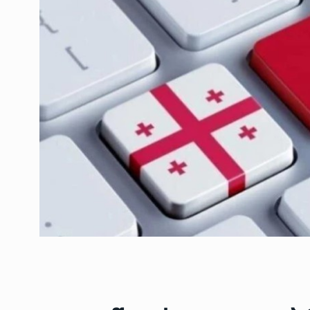
ოთარ შამუგია ბაქოში
6
მინისტერიალზე სიტყ
ᲔᲙᲝᲜᲝᲛᲘᲙᲐ
10/05/2022
გოგიტა თოდრაძე სა
სტატისტიკის ეროვნუ
7
სამსახურის…