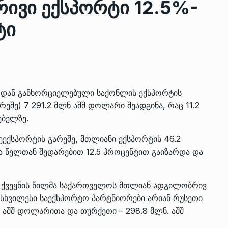
ივი ექსპორტი 12.5%-
ტი
ზის
მარაგი დღეისათვის გვაქვს
13
ორმა შუა
საკმარისზე მეტი, თუმცა…
ᲔᲙᲝᲜᲝᲛᲘᲙᲐ
13/05/2022
ლოდან განხორციელებული საქონლის ექსპორტის
პრემიერ-მინისტრი ირაკლი
შე) 7 291.2 მლნ აშშ დოლარი შეადგინა, რაც 11.2
ალიაშვილის
ღარიბაშვილი ოზურგეთის
14
ებელზე.
ა
ტექნოპარკში სტარტაპერებს…
ᲒᲐᲜᲐᲗᲚᲔᲑᲐ
15/05/2022
ეექსპორტის გარეშე, მთლიანი ექსპორტის 46.2
ნა წელთან შედარებით 12.5 პროცენტით გაიზარდა და
პრემიერ-მინისტრმა ირაკლი
ალიაშვილის
ღარიბაშვილმა ახლად
15
სი ქვეყნის წილმა საქართველოს მთლიან ადგილობრივ
ა
რეაბილიტირებული ოზურგეთი
უმსხვილესი საექსპორტო პარტნიორები არიან რუსეთი
ᲒᲐᲜᲐᲗᲚᲔᲑᲐ
15/05/2022
. აშშ დოლარითა და თურქეთი – 298.8 მლნ. აშშ