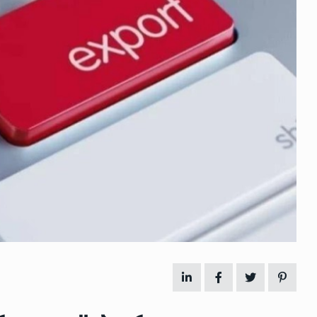
 გამართულ
ზურაბ აზარაშვილი:
ვით…
„სოციალურად დაუცველთა
11
დასაქმების პროგრამაში,…
ᲡᲐᲖᲝᲒᲐᲓᲝᲔᲑᲐ
13/05/2022
ქართველოს
ლი
აბაშის მუნიციპალიტეტი
12
ᲠᲔᲒᲘᲝᲜᲔᲑᲘ
13/05/2022