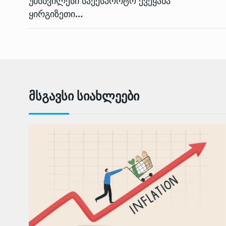
უმსხვილესი საექსპორტო ქვეყანა
ყირგიზეთი…
Მსგავსი Სიახლეები