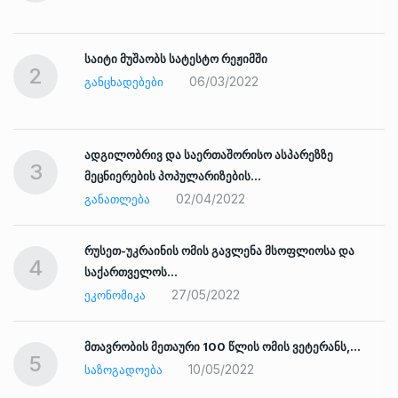
საიტი მუშაობს სატესტო რეჟიმში
2
06/03/2022
ᲒᲐᲜᲪᲮᲐᲓᲔᲑᲔᲑᲘ
ადგილობრივ და საერთაშორისო ასპარეზზე
3
მეცნიერების პოპულარიზების…
02/04/2022
ᲒᲐᲜᲐᲗᲚᲔᲑᲐ
რუსეთ-უკრაინის ომის გავლენა მსოფლიოსა და
4
საქართველოს…
27/05/2022
ᲔᲙᲝᲜᲝᲛᲘᲙᲐ
ად
მთავრობის მეთაური 100 წლის ომის ვეტერანს,…
5
10/05/2022
ᲡᲐᲖᲝᲒᲐᲓᲝᲔᲑᲐ