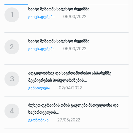
საიტი მუშაობს სატესტო რეჟიმში
1
06/03/2022
ᲒᲐᲜᲪᲮᲐᲓᲔᲑᲔᲑᲘ
საიტი მუშაობს სატესტო რეჟიმში
2
06/03/2022
ᲒᲐᲜᲪᲮᲐᲓᲔᲑᲔᲑᲘ
ადგილობრივ და საერთაშორისო ასპარეზზე
3
მეცნიერების პოპულარიზების…
02/04/2022
ᲒᲐᲜᲐᲗᲚᲔᲑᲐ
რუსეთ-უკრაინის ომის გავლენა მსოფლიოსა და
4
საქართველოს…
27/05/2022
ᲔᲙᲝᲜᲝᲛᲘᲙᲐ