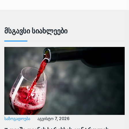
Მსგავსი Სიახლეები
ᲡᲐᲖᲝᲒᲐᲓᲝᲔᲑᲐ
აგვისტო 7, 2026