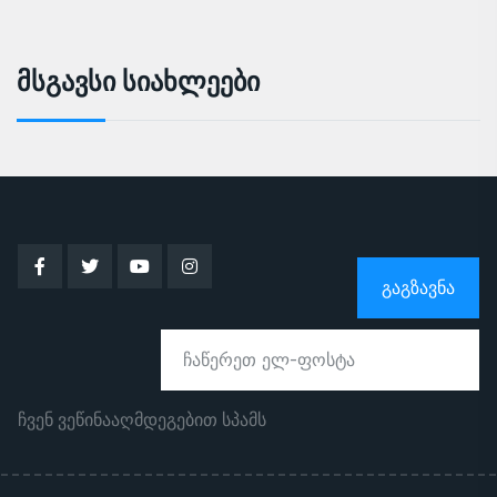
Მსგავსი Სიახლეები
ᲒᲐᲒᲖᲐᲕᲜᲐ
ჩვენ ვეწინააღმდეგებით სპამს