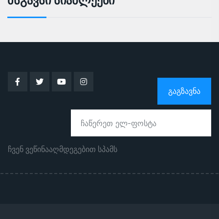
Მსგავსი Სიახლეები
ᲒᲐᲒᲖᲐᲕᲜᲐ
ჩვენ ვეწინააღმდეგებით სპამს