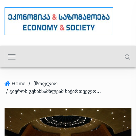
Home
/
მსოფლიო
/ გაეროს გენანსამბლეამ საქართველოს ოკუპირებული ტერიტორიებიდან იძულებით გადაადგილებულ პირთა და ლტოლვილთა სტატუსის შესახებ რეზოლუცია მიიღო