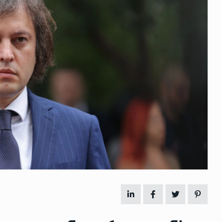
 გამართულ
ზურაბ აზარაშვილი:
ვით…
„სოციალურად დაუცველთა
11
დასაქმების პროგრამაში,…
ᲡᲐᲖᲝᲒᲐᲓᲝᲔᲑᲐ
13/05/2022
ქართველოს
ლი
აბაშის მუნიციპალიტეტი
12
ᲠᲔᲒᲘᲝᲜᲔᲑᲘ
13/05/2022