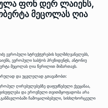
ულა ფონ დერ ლაიენს,
ობერტა მეცოლას ღია
ზის
მარაგი დღეისათვის გვაქვს
13
ორმა შუა
საკმარისზე მეტი, თუმცა…
ᲔᲙᲝᲜᲝᲛᲘᲙᲐ
13/05/2022
პრემიერ-მინისტრი ირაკლი
ალიაშვილის
ღარიბაშვილი ოზურგეთის
14
იძე ევროპული სტრუქტურების ხელმძღვანელებს,
ა
ტექნოპარკში სტარტაპერებს…
იენს, ევროპული საბჭოს პრეზიდენტს, ანტონიუ
ᲒᲐᲜᲐᲗᲚᲔᲑᲐ
15/05/2022
ბერტა მეცოლას ღია წერილით მიმართავს.
 სრულად და უცვლელად გთავაზობთ:
პრემიერ-მინისტრმა ირაკლი
ალიაშვილის
ღარიბაშვილმა ახლად
15
როპულ ღირებულებებზე დაფუძნებული ქვეყანაა,
ა
რეაბილიტირებული ოზურგეთი
, თავისუფლება და ეროვნული თვითმყოფადობა არა
ᲒᲐᲜᲐᲗᲚᲔᲑᲐ
15/05/2022
ა განმავლობაში ჩამოყალიბებული, სისხლხორცეული