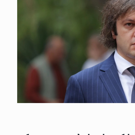
ოთარ შამუგია ბაქოში
6
მინისტერიალზე სიტყ
ᲔᲙᲝᲜᲝᲛᲘᲙᲐ
10/05/2022
გოგიტა თოდრაძე სა
სტატისტიკის ეროვნუ
7
სამსახურის…