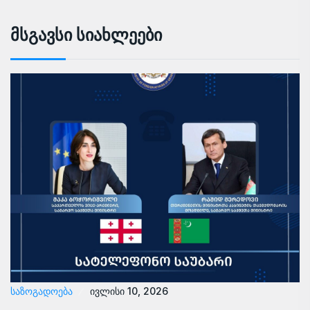
Მსგავსი Სიახლეები
ᲡᲐᲖᲝᲒᲐᲓᲝᲔᲑᲐ
ივლისი 10, 2026