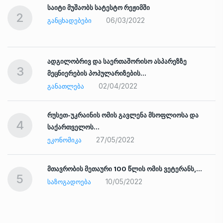
საიტი მუშაობს სატესტო რეჟიმში
2
06/03/2022
ᲒᲐᲜᲪᲮᲐᲓᲔᲑᲔᲑᲘ
ადგილობრივ და საერთაშორისო ასპარეზზე
3
მეცნიერების პოპულარიზების…
02/04/2022
ᲒᲐᲜᲐᲗᲚᲔᲑᲐ
რუსეთ-უკრაინის ომის გავლენა მსოფლიოსა და
4
საქართველოს…
27/05/2022
ᲔᲙᲝᲜᲝᲛᲘᲙᲐ
ად
მთავრობის მეთაური 100 წლის ომის ვეტერანს,…
5
10/05/2022
ᲡᲐᲖᲝᲒᲐᲓᲝᲔᲑᲐ