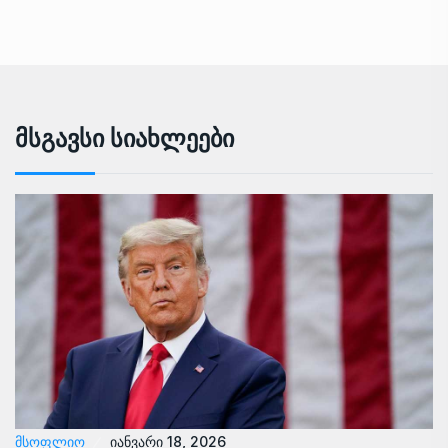
Მსგავსი Სიახლეები
ᲛᲡᲝᲤᲚᲘᲝ
იანვარი 18, 2026