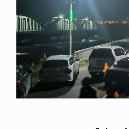
ოთარ შამუგია ბაქოში
6
მინისტერიალზე სიტყ
ᲔᲙᲝᲜᲝᲛᲘᲙᲐ
10/05/2022
გოგიტა თოდრაძე სა
სტატისტიკის ეროვნუ
7
სამსახურის…