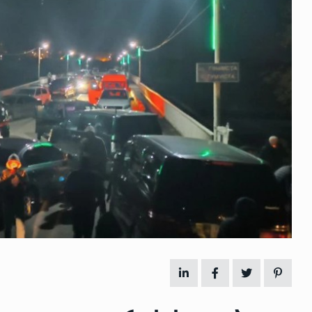
 გამართულ
ზურაბ აზარაშვილი:
ვით…
„სოციალურად დაუცველთა
11
დასაქმების პროგრამაში,…
ᲡᲐᲖᲝᲒᲐᲓᲝᲔᲑᲐ
13/05/2022
ქართველოს
ლი
აბაშის მუნიციპალიტეტი
12
ᲠᲔᲒᲘᲝᲜᲔᲑᲘ
13/05/2022