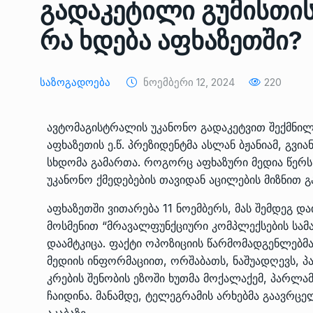
გადაკეტილი გუმისთის
ᲔᲙᲝᲜᲝᲛᲘᲙᲐ
10/05/2022
რა ხდება აფხაზეთში?
საქართველოს რკინიგ
გენერალურმა დირექტ
8
Საზოგადოება
Ნოემბერი 12, 2024
220
დერეფნის…
ᲔᲙᲝᲜᲝᲛᲘᲙᲐ
11/05/2022
ავტომაგისტრალის უკანონო გადაკეტვით შექმნი
აფხაზეთის ე.წ. პრეზიდენტმა ასლან ბჟანიამ, გვია
თბილისის ზაქარია ფ
სხდომა გამართა. როგორც აფხაზური მედია წერს,
სახელობის ოპერისა დ
9
ბალეტის…
უკანონო ქმედებების თავიდან აცილების მიზნით გ
ᲙᲣᲚᲢᲣᲠᲐ
13/05/2022
აფხაზეთში ვითარება 11 ნოემბერს, მას შემდეგ 
მოსმენით “მრავალფუნქციური კომპლექსების სამა
თბილისის ზაქარია ფ
დაამტკიცა. ფაქტი ოპოზიციის წარმომადგენლებმ
სახელობის ოპერისა დ
10
მედიის ინფორმაციით, ორშაბათს, ნაშუადღევს, პ
ბალეტის…
კრების შენობის ეზოში ხუთმა მოქალაქემ, პარლამ
ᲙᲣᲚᲢᲣᲠᲐ
13/05/2022
ჩაიდინა. მანამდე, ტელეგრამის არხებმა გაავრც
აკაბაზე.