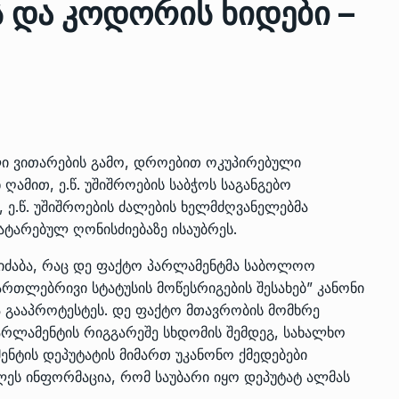
 და კოდორის ხიდები –
ზის
მარაგი დღეისათვის გვაქვს
13
ორმა შუა
საკმარისზე მეტი, თუმცა…
ᲔᲙᲝᲜᲝᲛᲘᲙᲐ
13/05/2022
ლი ვითარების გამო, დროებით ოკუპირებული
პრემიერ-მინისტრი ირაკლი
ნ ღამით, ე.წ. უშიშროების საბჭოს საგანგებო
ალიაშვილის
ღარიბაშვილი ოზურგეთის
14
 ე.წ. უშიშროების ძალების ხელმძღვანელებმა
ა
ტექნოპარკში სტარტაპერებს…
ატარებულ ღონისძიებაზე ისაუბრეს.
ᲒᲐᲜᲐᲗᲚᲔᲑᲐ
15/05/2022
დაიძაბა, რაც დე ფაქტო პარლამენტმა საბოლოო
პრემიერ-მინისტრმა ირაკლი
რთლებრივი სტატუსის მოწესრიგების შესახებ” კანონი
ალიაშვილის
ღარიბაშვილმა ახლად
15
ა გააპროტესტეს. დე ფაქტო მთავრობის მომხრე
ა
რეაბილიტირებული ოზურგეთი
არლამენტის რიგგარეშე სხდომის შემდეგ, სახალხო
ᲒᲐᲜᲐᲗᲚᲔᲑᲐ
15/05/2022
ენტის დეპუტატის მიმართ უკანონო ქმედებები
ელეს ინფორმაცია, რომ საუბარი იყო დეპუტატ ალმას