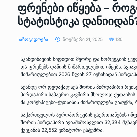
ფრენები იწყება – რო
ᲔᲙᲝᲜᲝᲛᲘᲙᲐ
10/05/2022
სტატისტიკა დანიიდან
საქართველოს რკინიგ
გენერალურმა დირექტ
8
დერეფნის…
Საზოგადოება
Ნოემბერი 21, 2025
130
ᲔᲙᲝᲜᲝᲛᲘᲙᲐ
11/05/2022
სკანდინავიის სიდიდით მეორე და ნორვეგიის ყვე
თბილისის ზაქარია ფ
და ფრენებს დანიის მიმართულებით იწყებს. ავიაკ
სახელობის ოპერისა დ
9
მიმართულებით 2026 წლის 27 ივნისიდან პირდაპ
ბალეტის…
აქამდე ორ დედაქალაქს შორის პირდაპირი რეის
ᲙᲣᲚᲢᲣᲠᲐ
13/05/2022
პირდაპირი საჰაერო კავშირი მხოლოდ ქუთაისის 
მა კოპენჰაგენი-ქუთაისის მიმართულება გააუქმა
თბილისის ზაქარია ფ
სახელობის ოპერისა დ
10
საქართველოს აეროპორტების გაერთიანების ინფ
ბალეტის…
შორის პირდაპირი ავიამიმოსვლით 32,384 მგზავ
ᲙᲣᲚᲢᲣᲠᲐ
13/05/2022
ქვეყანას 22,552 ვიზიტორი ესტუმრა.