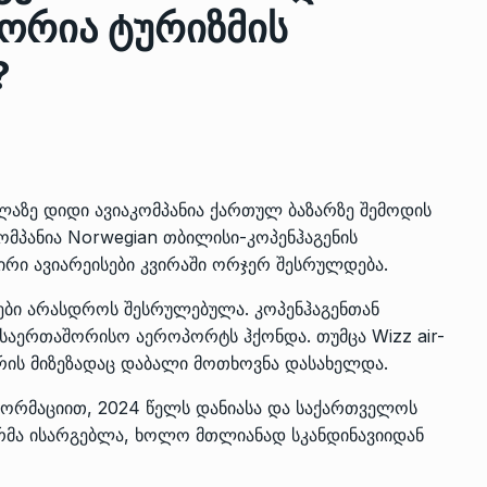
გორია ტურიზმის
?
ზის
მარაგი დღეისათვის გვაქვს
13
ორმა შუა
საკმარისზე მეტი, თუმცა…
ᲔᲙᲝᲜᲝᲛᲘᲙᲐ
13/05/2022
პრემიერ-მინისტრი ირაკლი
ლაზე დიდი ავიაკომპანია ქართულ ბაზარზე შემოდის
ალიაშვილის
ღარიბაშვილი ოზურგეთის
14
ომპანია Norwegian თბილისი-კოპენჰაგენის
ა
ტექნოპარკში სტარტაპერებს…
ირი ავიარეისები კვირაში ორჯერ შესრულდება.
ᲒᲐᲜᲐᲗᲚᲔᲑᲐ
15/05/2022
ები არასდროს შესრულებულა. კოპენჰაგენთან
საერთაშორისო აეროპორტს ჰქონდა. თუმცა Wizz air-
პრემიერ-მინისტრმა ირაკლი
, რის მიზეზადაც დაბალი მოთხოვნა დასახელდა.
ალიაშვილის
ღარიბაშვილმა ახლად
15
ა
რეაბილიტირებული ოზურგეთი
ორმაციით, 2024 წელს დანიასა და საქართველოს
ᲒᲐᲜᲐᲗᲚᲔᲑᲐ
15/05/2022
რმა ისარგებლა, ხოლო მთლიანად სკანდინავიიდან