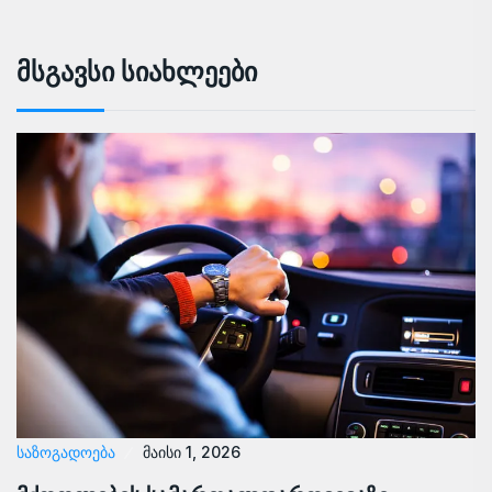
Მსგავსი Სიახლეები
ᲡᲐᲖᲝᲒᲐᲓᲝᲔᲑᲐ
მაისი 1, 2026