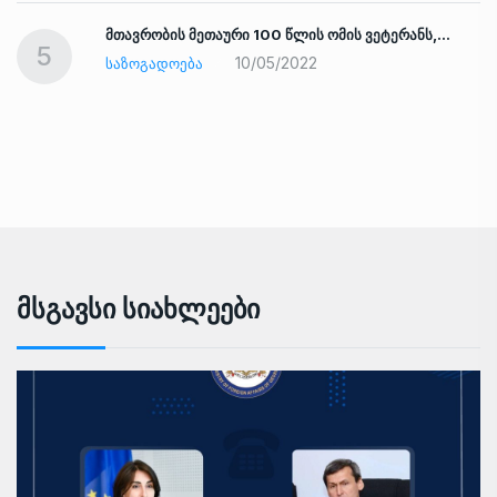
ად
მთავრობის მეთაური 100 წლის ომის ვეტერანს,…
5
10/05/2022
ᲡᲐᲖᲝᲒᲐᲓᲝᲔᲑᲐ
Მსგავსი Სიახლეები