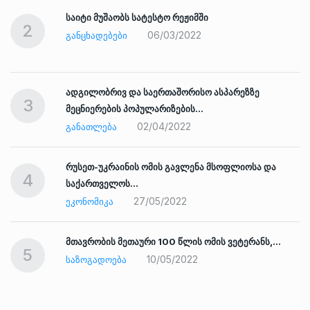
საიტი მუშაობს სატესტო რეჟიმში
2
06/03/2022
ᲒᲐᲜᲪᲮᲐᲓᲔᲑᲔᲑᲘ
ადგილობრივ და საერთაშორისო ასპარეზზე
3
მეცნიერების პოპულარიზების…
02/04/2022
ᲒᲐᲜᲐᲗᲚᲔᲑᲐ
რუსეთ-უკრაინის ომის გავლენა მსოფლიოსა და
4
საქართველოს…
27/05/2022
ᲔᲙᲝᲜᲝᲛᲘᲙᲐ
ად
მთავრობის მეთაური 100 წლის ომის ვეტერანს,…
5
10/05/2022
ᲡᲐᲖᲝᲒᲐᲓᲝᲔᲑᲐ