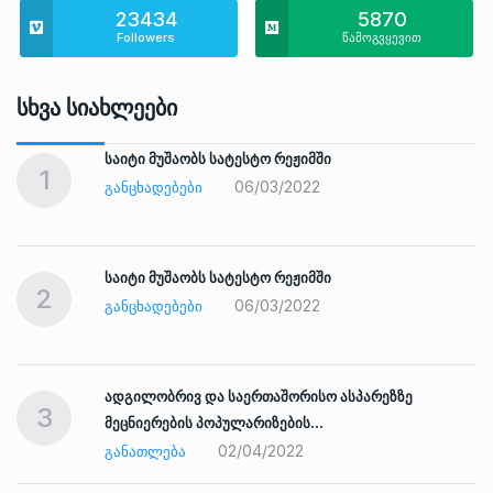
23434
5870
Followers
წამოგვყევით
Სხვა Სიახლეები
საიტი მუშაობს სატესტო რეჟიმში
1
06/03/2022
ᲒᲐᲜᲪᲮᲐᲓᲔᲑᲔᲑᲘ
საიტი მუშაობს სატესტო რეჟიმში
2
06/03/2022
ᲒᲐᲜᲪᲮᲐᲓᲔᲑᲔᲑᲘ
ადგილობრივ და საერთაშორისო ასპარეზზე
3
მეცნიერების პოპულარიზების…
02/04/2022
ᲒᲐᲜᲐᲗᲚᲔᲑᲐ