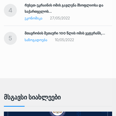
რუსეთ-უკრაინის ომის გავლენა მსოფლიოსა და
4
საქართველოს…
27/05/2022
ᲔᲙᲝᲜᲝᲛᲘᲙᲐ
ად
მთავრობის მეთაური 100 წლის ომის ვეტერანს,…
5
10/05/2022
ᲡᲐᲖᲝᲒᲐᲓᲝᲔᲑᲐ
Მსგავსი Სიახლეები