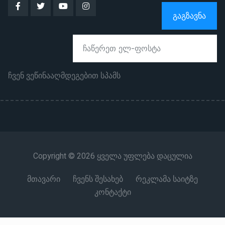
ᲒᲐᲒᲖᲐᲕᲜᲐ
ჩვენ ვეწინააღმდეგებით სპამს
Copyright © 2026 ყველა უფლება დაცულია
მთავარი
ჩვენს შესახებ
რეკლამა საიტზე
კონტაქტი