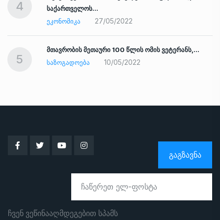
4
საქართველოს…
27/05/2022
ᲔᲙᲝᲜᲝᲛᲘᲙᲐ
ად
მთავრობის მეთაური 100 წლის ომის ვეტერანს,…
5
10/05/2022
ᲡᲐᲖᲝᲒᲐᲓᲝᲔᲑᲐ
ᲒᲐᲒᲖᲐᲕᲜᲐ
ჩვენ ვეწინააღმდეგებით სპამს