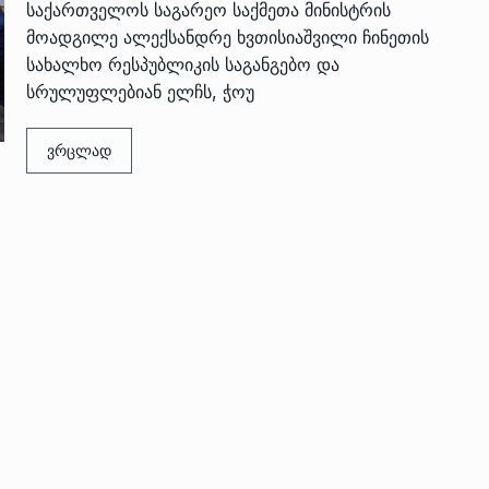
საქართველოს საგარეო საქმეთა მინისტრის
მოადგილე ალექსანდრე ხვთისიაშვილი ჩინეთის
სახალხო რესპუბლიკის საგანგებო და
სრულუფლებიან ელჩს, ჭოუ
ვრცლად
 გამართულ
ზურაბ აზარაშვილი:
ვით…
„სოციალურად დაუცველთა
11
დასაქმების პროგრამაში,…
ᲡᲐᲖᲝᲒᲐᲓᲝᲔᲑᲐ
13/05/2022
ქართველოს
ლი
აბაშის მუნიციპალიტეტი
12
ᲠᲔᲒᲘᲝᲜᲔᲑᲘ
13/05/2022