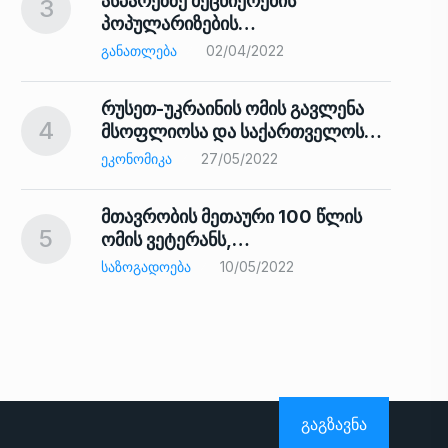
ასპარეზზე მეცნიერების
3
პოპულარიზების…
8
ᲒᲐᲜᲐᲗᲚᲔᲑᲐ
02/04/2022
რუსეთ-უკრაინის ომის გავლენა
4
მსოფლიოსა და საქართველოს…
9
ᲔᲙᲝᲜᲝᲛᲘᲙᲐ
27/05/2022
მთავრობის მეთაური 100 წლის
5
ომის ვეტერანს,…
ᲡᲐᲖᲝᲒᲐᲓᲝᲔᲑᲐ
10/05/2022
ს…
10
ᲒᲐᲒᲖᲐᲕᲜᲐ