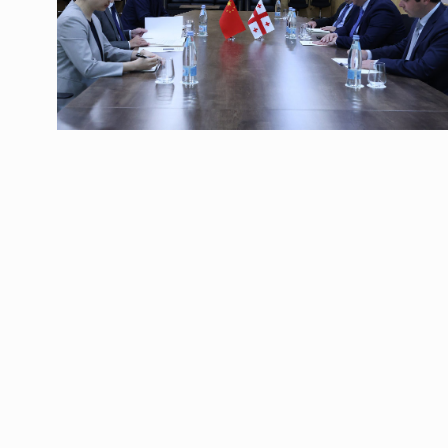
ოთარ შამუგია ბაქოში
6
მინისტერიალზე სიტყ
ᲔᲙᲝᲜᲝᲛᲘᲙᲐ
10/05/2022
გოგიტა თოდრაძე სა
სტატისტიკის ეროვნუ
7
სამსახურის…
ᲔᲙᲝᲜᲝᲛᲘᲙᲐ
10/05/2022