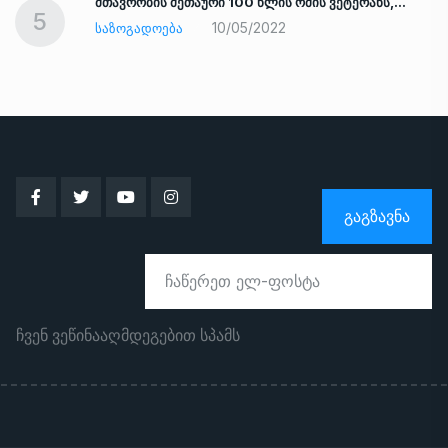
ად
მთავრობის მეთაური 100 წლის ომის ვეტერანს,…
5
10/05/2022
ᲡᲐᲖᲝᲒᲐᲓᲝᲔᲑᲐ
ᲒᲐᲒᲖᲐᲕᲜᲐ
ჩვენ ვეწინააღმდეგებით სპამს