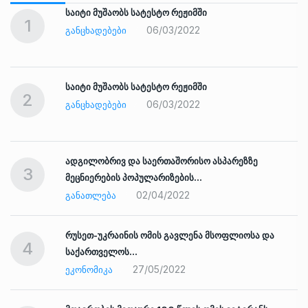
საიტი მუშაობს სატესტო რეჟიმში
1
06/03/2022
ᲒᲐᲜᲪᲮᲐᲓᲔᲑᲔᲑᲘ
საიტი მუშაობს სატესტო რეჟიმში
2
06/03/2022
ᲒᲐᲜᲪᲮᲐᲓᲔᲑᲔᲑᲘ
ადგილობრივ და საერთაშორისო ასპარეზზე
3
მეცნიერების პოპულარიზების…
02/04/2022
ᲒᲐᲜᲐᲗᲚᲔᲑᲐ
რუსეთ-უკრაინის ომის გავლენა მსოფლიოსა და
4
საქართველოს…
27/05/2022
ᲔᲙᲝᲜᲝᲛᲘᲙᲐ