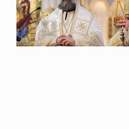
ოთარ შამუგია ბაქოში
6
მინისტერიალზე სიტყ
ᲔᲙᲝᲜᲝᲛᲘᲙᲐ
10/05/2022
გოგიტა თოდრაძე სა
სტატისტიკის ეროვნუ
7
სამსახურის…
ᲔᲙᲝᲜᲝᲛᲘᲙᲐ
10/05/2022