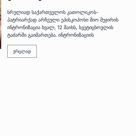
სრულიად საქართველოს კათოლიკოს-
პატრიარქად არჩეული ეპისკოპოსი შიო მუჯირის
ინტრონიზაცია ხვალ, 12 მაისს, სვეტიცხოვლის
ტაძარში გაიმართება. ინტრონიზაციის
ვრცლად
 გამართულ
ზურაბ აზარაშვილი:
ვით…
„სოციალურად დაუცველთა
11
დასაქმების პროგრამაში,…
ᲡᲐᲖᲝᲒᲐᲓᲝᲔᲑᲐ
13/05/2022
ქართველოს
ლი
აბაშის მუნიციპალიტეტი
12
ᲠᲔᲒᲘᲝᲜᲔᲑᲘ
13/05/2022