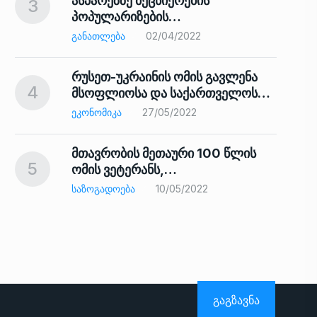
ასპარეზზე მეცნიერების
3
პოპულარიზების…
8
ᲒᲐᲜᲐᲗᲚᲔᲑᲐ
02/04/2022
რუსეთ-უკრაინის ომის გავლენა
4
მსოფლიოსა და საქართველოს…
9
ᲔᲙᲝᲜᲝᲛᲘᲙᲐ
27/05/2022
მთავრობის მეთაური 100 წლის
5
ომის ვეტერანს,…
ᲡᲐᲖᲝᲒᲐᲓᲝᲔᲑᲐ
10/05/2022
ს…
10
ᲒᲐᲒᲖᲐᲕᲜᲐ