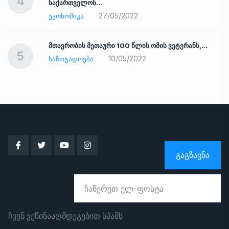
4
საქართველოს…
27/05/2022
ᲔᲙᲝᲜᲝᲛᲘᲙᲐ
ად
მთავრობის მეთაური 100 წლის ომის ვეტერანს,…
5
10/05/2022
ᲡᲐᲖᲝᲒᲐᲓᲝᲔᲑᲐ
ᲒᲐᲒᲖᲐᲕᲜᲐ
ჩვენ ვეწინააღმდეგებით სპამს