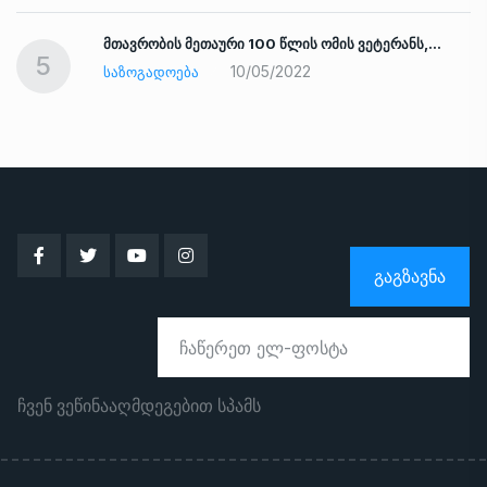
ად
მთავრობის მეთაური 100 წლის ომის ვეტერანს,…
5
10/05/2022
ᲡᲐᲖᲝᲒᲐᲓᲝᲔᲑᲐ
ᲒᲐᲒᲖᲐᲕᲜᲐ
ჩვენ ვეწინააღმდეგებით სპამს