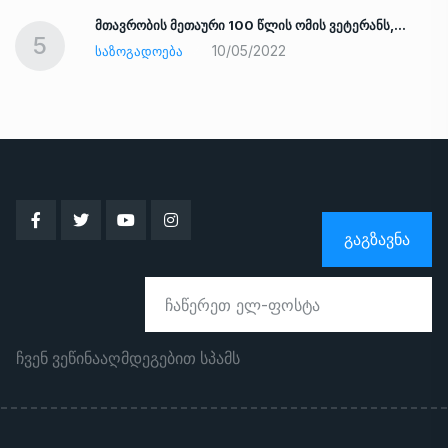
ად
მთავრობის მეთაური 100 წლის ომის ვეტერანს,…
5
10/05/2022
ᲡᲐᲖᲝᲒᲐᲓᲝᲔᲑᲐ
ᲒᲐᲒᲖᲐᲕᲜᲐ
ჩვენ ვეწინააღმდეგებით სპამს