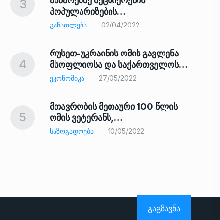
ასპარეზზე მეცნიერების
3
პოპულარიზების…
8
ᲒᲐᲜᲐᲗᲚᲔᲑᲐ
02/04/2022
რუსეთ-უკრაინის ომის გავლენა
4
მსოფლიოსა და საქართველოს…
9
ᲔᲙᲝᲜᲝᲛᲘᲙᲐ
27/05/2022
მთავრობის მეთაური 100 წლის
5
ომის ვეტერანს,…
ᲡᲐᲖᲝᲒᲐᲓᲝᲔᲑᲐ
10/05/2022
ს…
10
ᲒᲐᲒᲖᲐᲕᲜᲐ