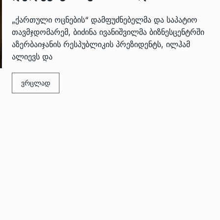
„ქართული ოცნების“ დამფუძნებელმა და საპატიო
თავმჯდომარემ, ბიძინა ივანიშვილმა ბიზნესცენტრში
აზერბაიჯანის რესპუბლიკის პრეზიდენტს, ილჰამ
ალიევს და
ვრცლად
 გამართულ
ზურაბ აზარაშვილი:
ვით…
„სოციალურად დაუცველთა
11
დასაქმების პროგრამაში,…
ᲡᲐᲖᲝᲒᲐᲓᲝᲔᲑᲐ
13/05/2022
ქართველოს
ლი
აბაშის მუნიციპალიტეტი
12
ᲠᲔᲒᲘᲝᲜᲔᲑᲘ
13/05/2022