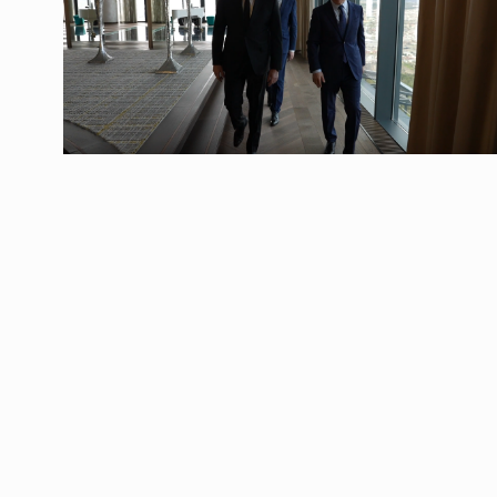
ოთარ შამუგია ბაქოში
6
მინისტერიალზე სიტყ
ᲔᲙᲝᲜᲝᲛᲘᲙᲐ
10/05/2022
გოგიტა თოდრაძე სა
სტატისტიკის ეროვნუ
7
სამსახურის…
ᲔᲙᲝᲜᲝᲛᲘᲙᲐ
10/05/2022