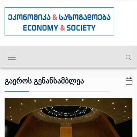
Გაეროს Გენანსამბლეა