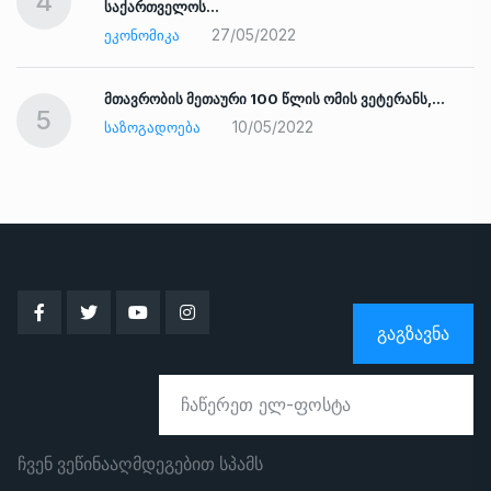
4
საქართველოს…
27/05/2022
ᲔᲙᲝᲜᲝᲛᲘᲙᲐ
ად
მთავრობის მეთაური 100 წლის ომის ვეტერანს,…
5
10/05/2022
ᲡᲐᲖᲝᲒᲐᲓᲝᲔᲑᲐ
ᲒᲐᲒᲖᲐᲕᲜᲐ
ჩვენ ვეწინააღმდეგებით სპამს