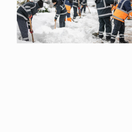
ოთარ შამუგია ბაქოში
6
მინისტერიალზე სიტყ
ᲔᲙᲝᲜᲝᲛᲘᲙᲐ
10/05/2022
გოგიტა თოდრაძე სა
სტატისტიკის ეროვნუ
7
სამსახურის…
ᲔᲙᲝᲜᲝᲛᲘᲙᲐ
10/05/2022