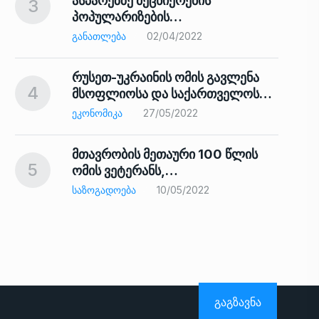
ასპარეზზე მეცნიერების
3
პოპულარიზების…
8
ᲒᲐᲜᲐᲗᲚᲔᲑᲐ
02/04/2022
რუსეთ-უკრაინის ომის გავლენა
4
მსოფლიოსა და საქართველოს…
9
ᲔᲙᲝᲜᲝᲛᲘᲙᲐ
27/05/2022
მთავრობის მეთაური 100 წლის
5
ომის ვეტერანს,…
ᲡᲐᲖᲝᲒᲐᲓᲝᲔᲑᲐ
10/05/2022
ს…
10
ᲒᲐᲒᲖᲐᲕᲜᲐ