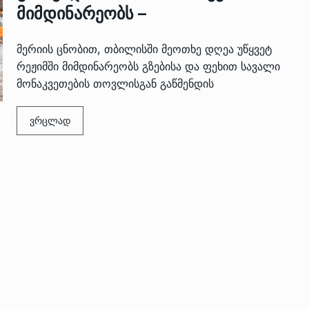
მიმდინარეობს –
მერიის ცნობით, თბილისში მეოთხე დღეა უწყვეტ
რეჟიმში მიმდინარეობს გზებისა და ფეხით სავალი
მონაკვეთების თოვლისგან გაწმენდის
ვრცლად
 გამართულ
ზურაბ აზარაშვილი:
ვით…
„სოციალურად დაუცველთა
11
დასაქმების პროგრამაში,…
ᲡᲐᲖᲝᲒᲐᲓᲝᲔᲑᲐ
13/05/2022
ქართველოს
ლი
აბაშის მუნიციპალიტეტი
12
ᲠᲔᲒᲘᲝᲜᲔᲑᲘ
13/05/2022