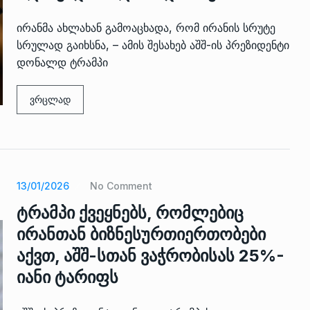
ირანმა ახლახან გამოაცხადა, რომ ირანის სრუტე
სრულად გაიხსნა, – ამის შესახებ აშშ-ის პრეზიდენტი
დონალდ ტრამპი
ვრცლად
 გამართულ
ზურაბ აზარაშვილი:
ვით…
„სოციალურად დაუცველთა
11
დასაქმების პროგრამაში,…
13/01/2026
No Comment
ᲡᲐᲖᲝᲒᲐᲓᲝᲔᲑᲐ
13/05/2022
ტრამპი ქვეყნებს, რომლებიც
ქართველოს
ირანთან ბიზნესურთიერთობები
ლი
აბაშის მუნიციპალიტეტი
12
აქვთ, აშშ-სთან ვაჭრობისას 25%-
ᲠᲔᲒᲘᲝᲜᲔᲑᲘ
13/05/2022
იანი ტარიფს