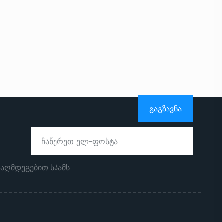
ᲒᲐᲒᲖᲐᲕᲜᲐ
ააღმდეგებით სპამს