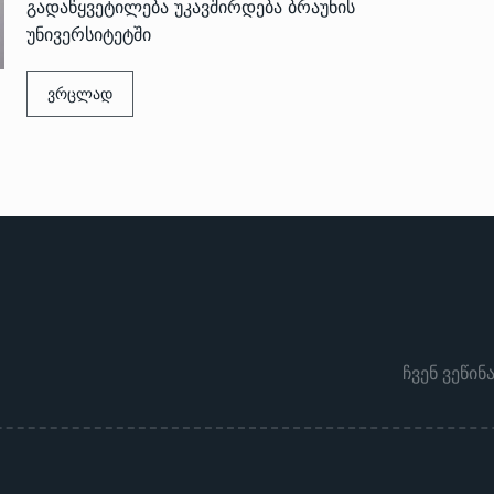
გადაწყვეტილება უკავშირდება ბრაუნის
უნივერსიტეტში
ვრცლად
ჩვენ ვეწინ