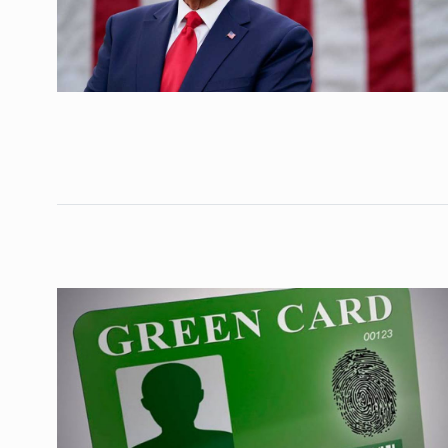
საქართველოს რკინიგ
გენერალურმა დირექტ
8
დერეფნის…
ᲔᲙᲝᲜᲝᲛᲘᲙᲐ
11/05/2022
თბილისის ზაქარია ფ
სახელობის ოპერისა დ
9
ბალეტის…
ᲙᲣᲚᲢᲣᲠᲐ
13/05/2022
თბილისის ზაქარია ფ
სახელობის ოპერისა დ
10
ბალეტის…
ᲙᲣᲚᲢᲣᲠᲐ
13/05/2022