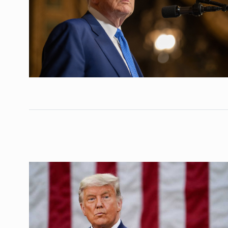
ოთარ შამუგია ბაქოში
6
მინისტერიალზე სიტყ
ᲔᲙᲝᲜᲝᲛᲘᲙᲐ
10/05/2022
გოგიტა თოდრაძე სა
სტატისტიკის ეროვნუ
7
სამსახურის…
ᲔᲙᲝᲜᲝᲛᲘᲙᲐ
10/05/2022