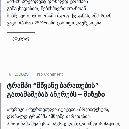
ზის
მარაგი დღეისათვის გვაქვს
აშშ-ის პრეზიდენტ დონალდ ტრამპის
13
ორმა შუა
საკმარისზე მეტი, თუმცა…
განაცხადებით, ნებისმიერი ირანთან
ᲔᲙᲝᲜᲝᲛᲘᲙᲐ
13/05/2022
ბიზნესურთიერთობაში მყოფ ქვეყანას, აშშ-სთან
ვაჭრობისას 25%-იანი ტარიფი დაუწესდება.
პრემიერ-მინისტრი ირაკლი
ალიაშვილის
ღარიბაშვილი ოზურგეთის
ვრცლად
14
ა
ტექნოპარკში სტარტაპერებს…
ᲒᲐᲜᲐᲗᲚᲔᲑᲐ
15/05/2022
პრემიერ-მინისტრმა ირაკლი
19/12/2025
No Comment
ალიაშვილის
ღარიბაშვილმა ახლად
15
ა
რეაბილიტირებული ოზურგეთი
ტრამპი “მწვანე ბარათების”
ᲒᲐᲜᲐᲗᲚᲔᲑᲐ
15/05/2022
გათამაშებას აჩერებს – მიზეზი
ამერიკის შეერთებული შტატების პრეზიდენტმა,
დონალდ ტრამპმა “მწვანე ბარათების”
პროგრამა შეაჩერა. გავრცელებული ინფორმაციით,