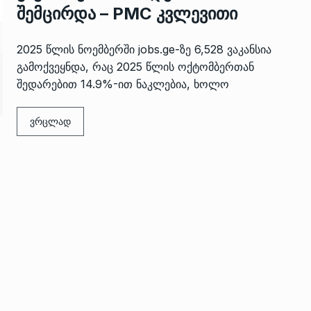
შემცირდა – PMC კვლევითი
2025 წლის ნოემბერში jobs.ge-ზე 6,528 ვაკანსია
გამოქვეყნდა, რაც 2025 წლის ოქტომბერთან
შედარებით 14.9%-ით ნაკლებია, ხოლო
ვრცლად
 გამართულ
ზურაბ აზარაშვილი:
ვით…
„სოციალურად დაუცველთა
11
დასაქმების პროგრამაში,…
ᲡᲐᲖᲝᲒᲐᲓᲝᲔᲑᲐ
13/05/2022
ქართველოს
ლი
აბაშის მუნიციპალიტეტი
12
ᲠᲔᲒᲘᲝᲜᲔᲑᲘ
13/05/2022