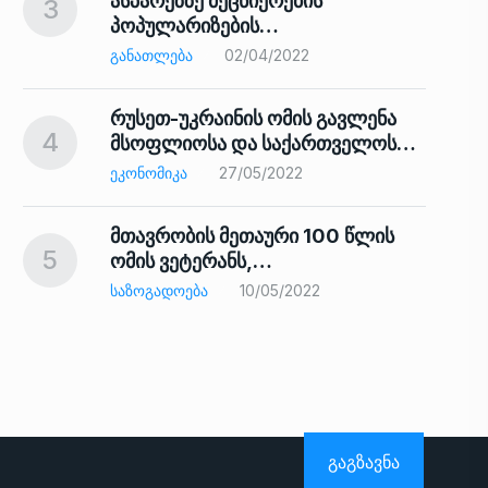
ასპარეზზე მეცნიერების
3
პოპულარიზების…
8
ᲒᲐᲜᲐᲗᲚᲔᲑᲐ
02/04/2022
რუსეთ-უკრაინის ომის გავლენა
4
მსოფლიოსა და საქართველოს…
9
ᲔᲙᲝᲜᲝᲛᲘᲙᲐ
27/05/2022
მთავრობის მეთაური 100 წლის
5
ომის ვეტერანს,…
ᲡᲐᲖᲝᲒᲐᲓᲝᲔᲑᲐ
10/05/2022
ს…
10
ᲒᲐᲒᲖᲐᲕᲜᲐ