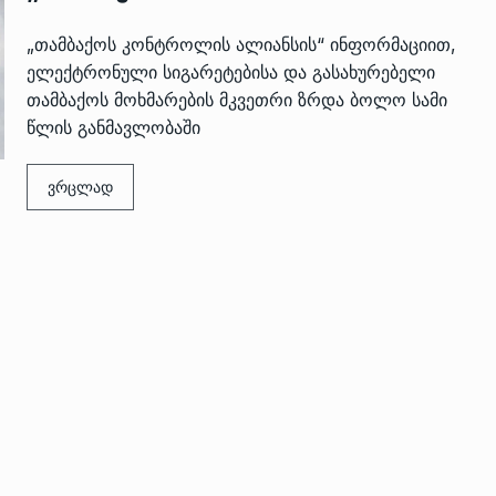
„თამბაქოს კონტროლის ალიანსის“ ინფორმაციით,
ელექტრონული სიგარეტებისა და გასახურებელი
თამბაქოს მოხმარების მკვეთრი ზრდა ბოლო სამი
წლის განმავლობაში
ვრცლად
 გამართულ
ზურაბ აზარაშვილი:
ვით…
„სოციალურად დაუცველთა
11
დასაქმების პროგრამაში,…
ᲡᲐᲖᲝᲒᲐᲓᲝᲔᲑᲐ
13/05/2022
ქართველოს
ლი
აბაშის მუნიციპალიტეტი
12
ᲠᲔᲒᲘᲝᲜᲔᲑᲘ
13/05/2022