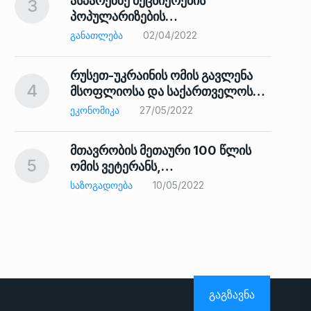
ასპარეზზე მეცნიერების
3
პოპულარიზების…
8
ᲒᲐᲜᲐᲗᲚᲔᲑᲐ
02/04/2022
რუსეთ-უკრაინის ომის გავლენა
4
მსოფლიოსა და საქართველოს…
9
ᲔᲙᲝᲜᲝᲛᲘᲙᲐ
27/05/2022
მთავრობის მეთაური 100 წლის
5
ომის ვეტერანს,…
ᲡᲐᲖᲝᲒᲐᲓᲝᲔᲑᲐ
10/05/2022
ს…
10
ᲒᲐᲒᲖᲐᲕᲜᲐ