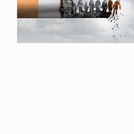
ოთარ შამუგია ბაქოში
6
მინისტერიალზე სიტყ
ᲔᲙᲝᲜᲝᲛᲘᲙᲐ
10/05/2022
გოგიტა თოდრაძე სა
სტატისტიკის ეროვნუ
7
სამსახურის…
ᲔᲙᲝᲜᲝᲛᲘᲙᲐ
10/05/2022