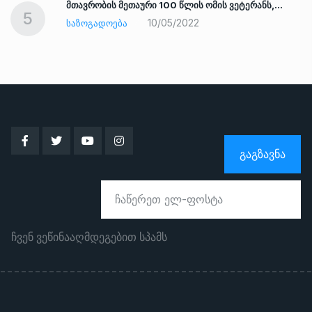
ად
მთავრობის მეთაური 100 წლის ომის ვეტერანს,…
5
10/05/2022
ᲡᲐᲖᲝᲒᲐᲓᲝᲔᲑᲐ
ᲒᲐᲒᲖᲐᲕᲜᲐ
ჩვენ ვეწინააღმდეგებით სპამს