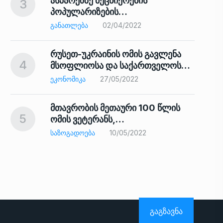
ასპარეზზე მეცნიერების
3
პოპულარიზების…
8
ᲒᲐᲜᲐᲗᲚᲔᲑᲐ
02/04/2022
რუსეთ-უკრაინის ომის გავლენა
4
მსოფლიოსა და საქართველოს…
9
ᲔᲙᲝᲜᲝᲛᲘᲙᲐ
27/05/2022
მთავრობის მეთაური 100 წლის
5
ომის ვეტერანს,…
ᲡᲐᲖᲝᲒᲐᲓᲝᲔᲑᲐ
10/05/2022
ს…
10
ᲒᲐᲒᲖᲐᲕᲜᲐ