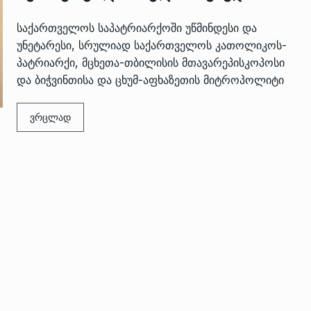
საქართველოს საპატრიარქოში უწმინდესი და
უნეტარესი, სრულიად საქართველოს კათოლიკოს-
პატრიარქი, მცხეთა-თბილისის მთავარეპისკოპოსი
და ბიჭვინთისა და ცხუმ-აფხაზეთის მიტროპოლიტი
ვრცლად
 გამართულ
ზურაბ აზარაშვილი:
ვით…
„სოციალურად დაუცველთა
11
დასაქმების პროგრამაში,…
ᲡᲐᲖᲝᲒᲐᲓᲝᲔᲑᲐ
13/05/2022
ქართველოს
ლი
აბაშის მუნიციპალიტეტი
12
ᲠᲔᲒᲘᲝᲜᲔᲑᲘ
13/05/2022