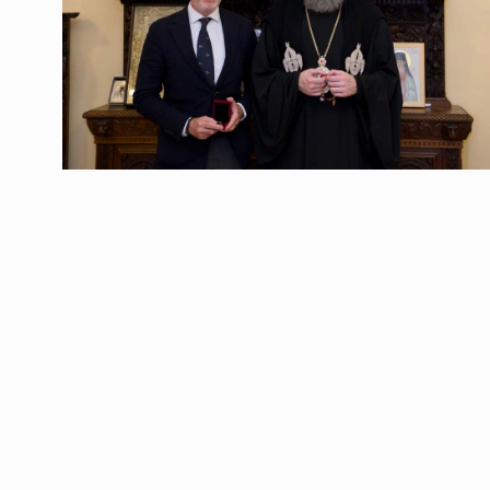
ოთარ შამუგია ბაქოში
6
მინისტერიალზე სიტყ
ᲔᲙᲝᲜᲝᲛᲘᲙᲐ
10/05/2022
გოგიტა თოდრაძე სა
სტატისტიკის ეროვნუ
7
სამსახურის…
ᲔᲙᲝᲜᲝᲛᲘᲙᲐ
10/05/2022