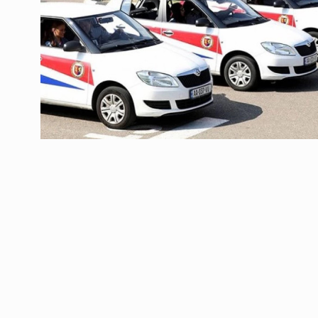
ოთარ შამუგია ბაქოში
6
მინისტერიალზე სიტყ
ᲔᲙᲝᲜᲝᲛᲘᲙᲐ
10/05/2022
გოგიტა თოდრაძე სა
სტატისტიკის ეროვნუ
7
სამსახურის…
ᲔᲙᲝᲜᲝᲛᲘᲙᲐ
10/05/2022