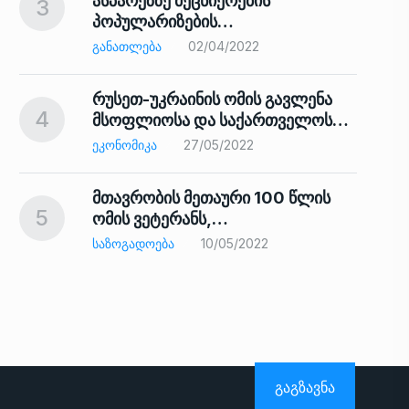
ასპარეზზე მეცნიერების
3
პოპულარიზების…
8
ᲒᲐᲜᲐᲗᲚᲔᲑᲐ
02/04/2022
რუსეთ-უკრაინის ომის გავლენა
4
მსოფლიოსა და საქართველოს…
9
ᲔᲙᲝᲜᲝᲛᲘᲙᲐ
27/05/2022
მთავრობის მეთაური 100 წლის
5
ომის ვეტერანს,…
ᲡᲐᲖᲝᲒᲐᲓᲝᲔᲑᲐ
10/05/2022
ს…
10
ᲒᲐᲒᲖᲐᲕᲜᲐ