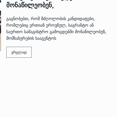
მონაწილეობენ,
გაცნობებთ, რომ მძღოლობის კანდიდატები,
რომლებიც ერთიან ეროვნულ, საგრანტო ან
საერთო სამაგისტრო გამოცდებში მონაწილეობენ,
მომსახურების სააგენტოს
ვრცლად
 გამართულ
ზურაბ აზარაშვილი:
ვით…
„სოციალურად დაუცველთა
11
დასაქმების პროგრამაში,…
ᲡᲐᲖᲝᲒᲐᲓᲝᲔᲑᲐ
13/05/2022
ქართველოს
ლი
აბაშის მუნიციპალიტეტი
12
ᲠᲔᲒᲘᲝᲜᲔᲑᲘ
13/05/2022