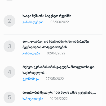
საიტი მუშაობს სატესტო რეჟიმში
2
06/03/2022
ᲒᲐᲜᲪᲮᲐᲓᲔᲑᲔᲑᲘ
ადგილობრივ და საერთაშორისო ასპარეზზე
3
მეცნიერების პოპულარიზების…
02/04/2022
ᲒᲐᲜᲐᲗᲚᲔᲑᲐ
რუსეთ-უკრაინის ომის გავლენა მსოფლიოსა და
4
საქართველოს…
27/05/2022
ᲔᲙᲝᲜᲝᲛᲘᲙᲐ
ად
მთავრობის მეთაური 100 წლის ომის ვეტერანს,…
5
10/05/2022
ᲡᲐᲖᲝᲒᲐᲓᲝᲔᲑᲐ