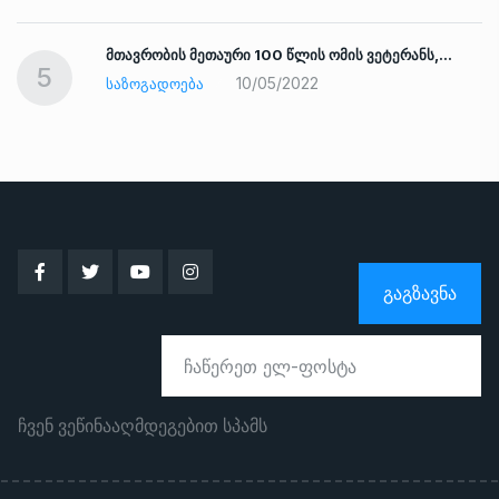
ად
მთავრობის მეთაური 100 წლის ომის ვეტერანს,…
5
10/05/2022
ᲡᲐᲖᲝᲒᲐᲓᲝᲔᲑᲐ
ᲒᲐᲒᲖᲐᲕᲜᲐ
ჩვენ ვეწინააღმდეგებით სპამს