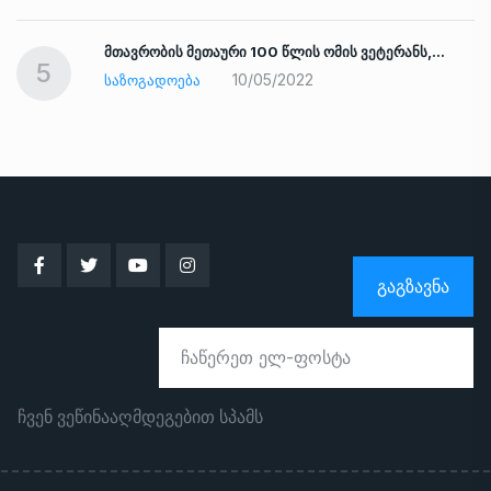
ად
მთავრობის მეთაური 100 წლის ომის ვეტერანს,…
5
10/05/2022
ᲡᲐᲖᲝᲒᲐᲓᲝᲔᲑᲐ
ᲒᲐᲒᲖᲐᲕᲜᲐ
ჩვენ ვეწინააღმდეგებით სპამს