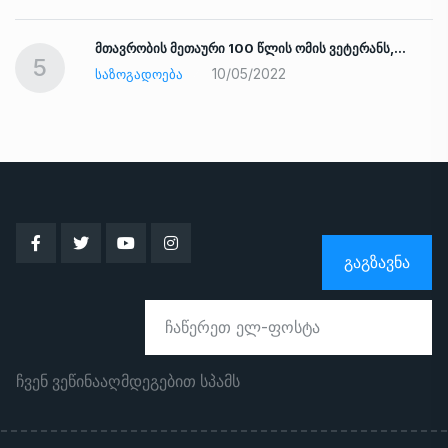
ად
მთავრობის მეთაური 100 წლის ომის ვეტერანს,…
5
10/05/2022
ᲡᲐᲖᲝᲒᲐᲓᲝᲔᲑᲐ
ᲒᲐᲒᲖᲐᲕᲜᲐ
ჩვენ ვეწინააღმდეგებით სპამს