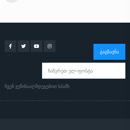
ᲒᲐᲒᲖᲐᲕᲜᲐ
ჩვენ ვეწინააღმდეგებით სპამს