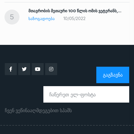
ად
მთავრობის მეთაური 100 წლის ომის ვეტერანს,…
5
10/05/2022
ᲡᲐᲖᲝᲒᲐᲓᲝᲔᲑᲐ
ᲒᲐᲒᲖᲐᲕᲜᲐ
ჩვენ ვეწინააღმდეგებით სპამს