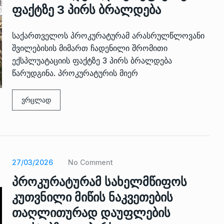
ფაქტზე 3 პირს ბრალდება
საქართველოს პროკურატურამ არასრულწლოვანი
შვილებისის მიმართ ჩადენილი შრომითი
ექსპლუატაციის ფაქტზე 3 პირს ბრალდება
წარუდგინა. პროკურატურის მიერ
ვრცლად
 გამართულ
ზურაბ აზარაშვილი:
ვით…
„სოციალურად დაუცველთა
11
დასაქმების პროგრამაში,…
ᲡᲐᲖᲝᲒᲐᲓᲝᲔᲑᲐ
13/05/2022
ქართველოს
27/03/2026
No Comment
ლი
აბაშის მუნიციპალიტეტი
12
პროკურატურამ სახელმწიფოს
ᲠᲔᲒᲘᲝᲜᲔᲑᲘ
13/05/2022
კუთვნილი მიწის ნაკვეთების
თაღლითურად დაუფლების