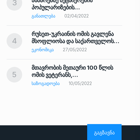
ასპარეზზე მეცნიერების
3
პოპულარიზების…
8
ᲒᲐᲜᲐᲗᲚᲔᲑᲐ
02/04/2022
რუსეთ-უკრაინის ომის გავლენა
4
მსოფლიოსა და საქართველოს…
9
ᲔᲙᲝᲜᲝᲛᲘᲙᲐ
27/05/2022
მთავრობის მეთაური 100 წლის
5
ომის ვეტერანს,…
ᲡᲐᲖᲝᲒᲐᲓᲝᲔᲑᲐ
10/05/2022
ს…
10
ᲒᲐᲒᲖᲐᲕᲜᲐ