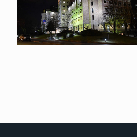
საქართველოს რკინიგ
გენერალურმა დირექტ
8
დერეფნის…
ᲔᲙᲝᲜᲝᲛᲘᲙᲐ
11/05/2022
თბილისის ზაქარია ფ
სახელობის ოპერისა დ
9
ბალეტის…
ᲙᲣᲚᲢᲣᲠᲐ
13/05/2022
თბილისის ზაქარია ფ
სახელობის ოპერისა დ
10
ბალეტის…
ᲙᲣᲚᲢᲣᲠᲐ
13/05/2022