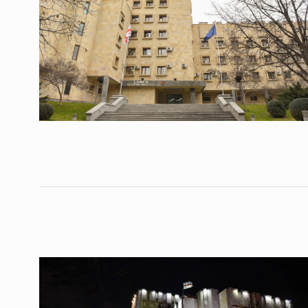
ოთარ შამუგია ბაქოში
6
მინისტერიალზე სიტყ
ᲔᲙᲝᲜᲝᲛᲘᲙᲐ
10/05/2022
გოგიტა თოდრაძე სა
სტატისტიკის ეროვნუ
7
სამსახურის…
ᲔᲙᲝᲜᲝᲛᲘᲙᲐ
10/05/2022