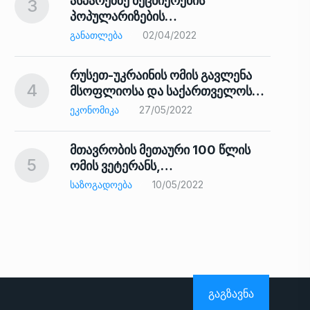
ასპარეზზე მეცნიერების
3
პოპულარიზების…
8
ᲒᲐᲜᲐᲗᲚᲔᲑᲐ
02/04/2022
რუსეთ-უკრაინის ომის გავლენა
4
მსოფლიოსა და საქართველოს…
9
ᲔᲙᲝᲜᲝᲛᲘᲙᲐ
27/05/2022
მთავრობის მეთაური 100 წლის
5
ომის ვეტერანს,…
ᲡᲐᲖᲝᲒᲐᲓᲝᲔᲑᲐ
10/05/2022
ს…
10
ᲒᲐᲒᲖᲐᲕᲜᲐ