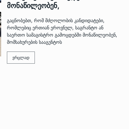
მონაწილეობენ,
გაცნობებთ, რომ მძღოლობის კანდიდატები,
რომლებიც ერთიან ეროვნულ, საგრანტო ან
საერთო სამაგისტრო გამოცდებში მონაწილეობენ,
მომსახურების სააგენტოს
ვრცლად
 გამართულ
ზურაბ აზარაშვილი:
ვით…
„სოციალურად დაუცველთა
11
დასაქმების პროგრამაში,…
ᲡᲐᲖᲝᲒᲐᲓᲝᲔᲑᲐ
13/05/2022
ქართველოს
ლი
აბაშის მუნიციპალიტეტი
12
ᲠᲔᲒᲘᲝᲜᲔᲑᲘ
13/05/2022