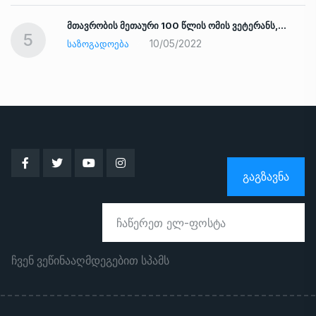
ად
მთავრობის მეთაური 100 წლის ომის ვეტერანს,…
5
10/05/2022
ᲡᲐᲖᲝᲒᲐᲓᲝᲔᲑᲐ
ᲒᲐᲒᲖᲐᲕᲜᲐ
ჩვენ ვეწინააღმდეგებით სპამს