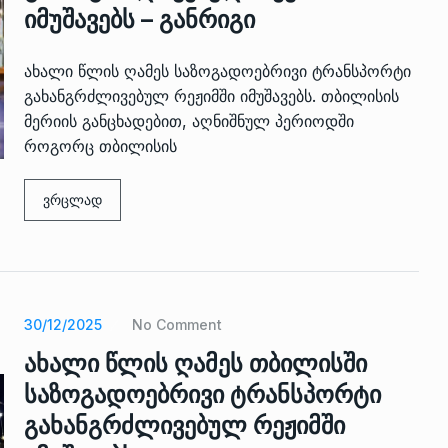
იმუშავებს – განრიგი
ახალი წლის ღამეს საზოგადოებრივი ტრანსპორტი
გახანგრძლივებულ რეჟიმში იმუშავებს. თბილისის
მერიის განცხადებით, აღნიშნულ პერიოდში
როგორც თბილისის
ვრცლად
 გამართულ
ზურაბ აზარაშვილი:
ვით…
„სოციალურად დაუცველთა
11
დასაქმების პროგრამაში,…
ᲡᲐᲖᲝᲒᲐᲓᲝᲔᲑᲐ
13/05/2022
ქართველოს
30/12/2025
No Comment
ლი
აბაშის მუნიციპალიტეტი
12
ახალი წლის ღამეს თბილისში
ᲠᲔᲒᲘᲝᲜᲔᲑᲘ
13/05/2022
საზოგადოებრივი ტრანსპორტი
გახანგრძლივებულ რეჟიმში