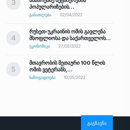
ასპარეზზე მეცნიერების
3
პოპულარიზების…
8
ᲒᲐᲜᲐᲗᲚᲔᲑᲐ
02/04/2022
რუსეთ-უკრაინის ომის გავლენა
4
მსოფლიოსა და საქართველოს…
9
ᲔᲙᲝᲜᲝᲛᲘᲙᲐ
27/05/2022
მთავრობის მეთაური 100 წლის
5
ომის ვეტერანს,…
ᲡᲐᲖᲝᲒᲐᲓᲝᲔᲑᲐ
10/05/2022
ს…
10
ᲒᲐᲒᲖᲐᲕᲜᲐ