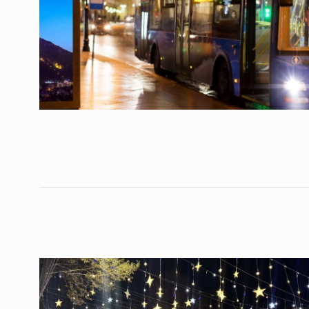
ოთარ შამუგია ბაქოში
6
მინისტერიალზე სიტყ
ᲔᲙᲝᲜᲝᲛᲘᲙᲐ
10/05/2022
გოგიტა თოდრაძე სა
სტატისტიკის ეროვნუ
7
სამსახურის…
ᲔᲙᲝᲜᲝᲛᲘᲙᲐ
10/05/2022