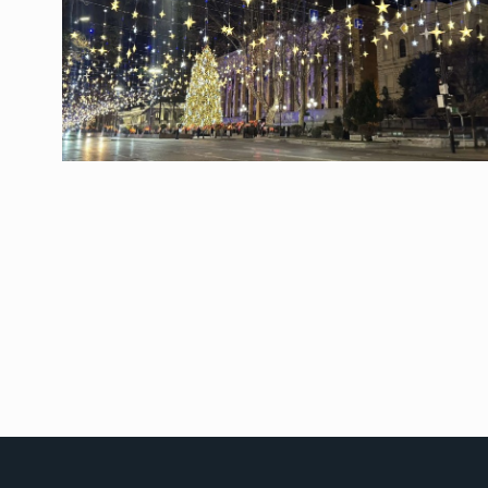
საქართველოს რკინიგ
გენერალურმა დირექტ
8
დერეფნის…
ᲔᲙᲝᲜᲝᲛᲘᲙᲐ
11/05/2022
თბილისის ზაქარია ფ
სახელობის ოპერისა დ
9
ბალეტის…
ᲙᲣᲚᲢᲣᲠᲐ
13/05/2022
თბილისის ზაქარია ფ
სახელობის ოპერისა დ
10
ბალეტის…
ᲙᲣᲚᲢᲣᲠᲐ
13/05/2022