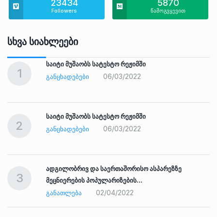
23434
5870
Followers
წამოგვყევით
Სხვა Სიახლეები
საიტი მუშაობს სატესტო რეჟიმში
1
06/03/2022
ᲒᲐᲜᲪᲮᲐᲓᲔᲑᲔᲑᲘ
საიტი მუშაობს სატესტო რეჟიმში
2
06/03/2022
ᲒᲐᲜᲪᲮᲐᲓᲔᲑᲔᲑᲘ
ადგილობრივ და საერთაშორისო ასპარეზზე
3
მეცნიერების პოპულარიზების…
02/04/2022
ᲒᲐᲜᲐᲗᲚᲔᲑᲐ